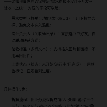
——比如项目管理的流程是“需求提报→设计→开发→
验收→上线”，对应的字段可以是：
需求类型（枚举：功能/优化/BUG）：用下拉框选
择，避免文本输入混乱；
设计负责人（关联通讯录）：直接选飞书好友，自
动联动联系方式；
验收标准（多行文本）：支持插入图片和链接，不
用再附附件；
上线状态（状态：未开始/进行中/已完成）：用颜
色标记，直观看到进度。
具体操作3步：
拆解流程
：把业务流程拆成“输入-处理-输出”三个
环节，每个环节对应1-2个字段（比如“输入”是“需