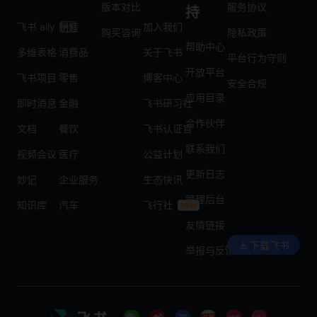
版本对比
服务协议
持
飞书 aily
制造
加入我们
购买咨询
隐私政策
帮助中心
多维表格
消费品
关于飞书
平台行为守则
开放平台
飞书项目
零售
博客中心
安全合规
应用目录
即时消息
金融
飞书研习社
合作伙伴
文档
餐饮
飞书认证官
联系我们
视频会议
医疗
公益计划
更新日志
妙记
企业服务
生态快讯
管理后台
知识库
汽车
飞行社
友情链接
下载飞书
举报与反馈