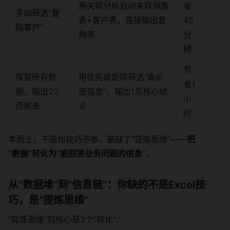
用关联分析自动关联销售
省
手动筛选“复
表+客户表，直接输出复
45
购客户”
购率
分
钟
节
保留所有数
用优先级矩阵筛选“高价
省1
据，输出20
值信息”，输出1页核心结
小
页报表
论
时
本质上，不是你技巧不够，是缺了“提炼思维”——
把
“数据”转化为“能回答业务问题的信息”
。
从“数据堆”到“信息链”：你缺的不是Excel技
巧，是“提炼思维”
“提炼思维”的核心是3个“转化”：