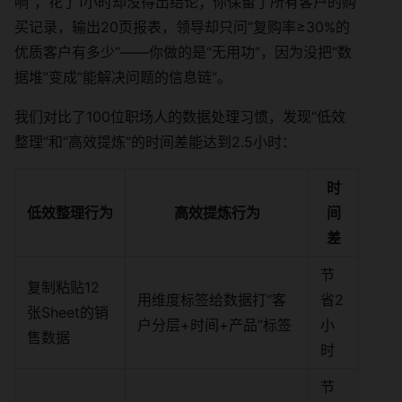
响”，花了1小时却没得出结论；你保留了所有客户的购
买记录，输出20页报表，领导却只问“复购率≥30%的
优质客户有多少”——你做的是“无用功”，因为没把“数
据堆”变成“能解决问题的信息链”。
我们对比了100位职场人的数据处理习惯，发现“低效
整理”和“高效提炼”的时间差能达到2.5小时：
时
低效整理行为
高效提炼行为
间
差
节
复制粘贴12
用维度标签给数据打“客
省2
张Sheet的销
户分层+时间+产品”标签
小
售数据
时
节