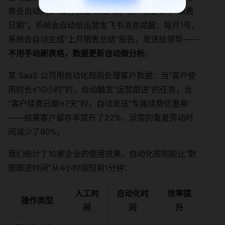
表会自动同步“库存数量”的变化；客户表更新了“续费
日期”，系统会自动给运营发飞书消息提醒；每月1号，
系统会自动生成“上月销售总结”报告，发送给领导——
不用手动刷表格，数据更新自动做分析
。
某 SaaS 公司用自动化规则处理客户数据：当“客户使
用时长≤10小时”时，自动触发“运营跟进”的任务；当
“客户续费日期≤7天”时，自动发送“专属续费优惠券”
——结果客户留存率提升了22%，运营的重复劳动时
间减少了80%。
我们统计了10家企业的使用效果，自动化规则能让“数
据跟进时间”从4小时缩短到1分钟：
人工时
自动化时
效率提
操作类型
间
间
升