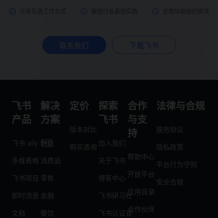
分享先进工作方式
输送行业最佳实践
全面协助组织提效
联系我们
下载飞书
飞书
解决
定价
探索
合作
法律与合规
产品
方案
飞书
与支
版本对比
服务协议
持
飞书 aily
制造
加入我们
购买咨询
隐私政策
帮助中心
多维表格
消费品
关于飞书
平台行为守则
开放平台
飞书项目
零售
博客中心
安全合规
应用目录
即时消息
金融
飞书研习社
合作伙伴
文档
餐饮
飞书认证官