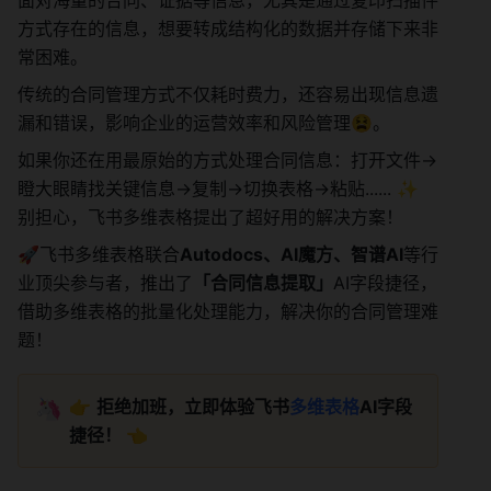
面对海量的合同、证据等信息，尤其是通过复印扫描件
方式存在的信息，想要转成结构化的数据并存储下来非
常困难。
传统的合同管理方式不仅耗时费力，还容易出现信息遗
漏和错误，影响企业的运营效率和风险管理😫。
如果你还在用最原始的方式处理合同信息：打开文件->
瞪大眼睛找关键信息->复制->切换表格->粘贴...... ✨ 
别担心，飞书多维表格提出了超好用的解决方案！
🚀飞书多维表格联合
Autodocs、AI魔方、智谱AI
等行
业顶尖参与者，推出了
「合同信息提取」
AI字段捷径，
借助多维表格的批量化处理能力，解决你的合同管理难
题！
🦄
👉 
拒绝加班，立即体验飞书
多维表格
AI字段
捷径！ 
👈