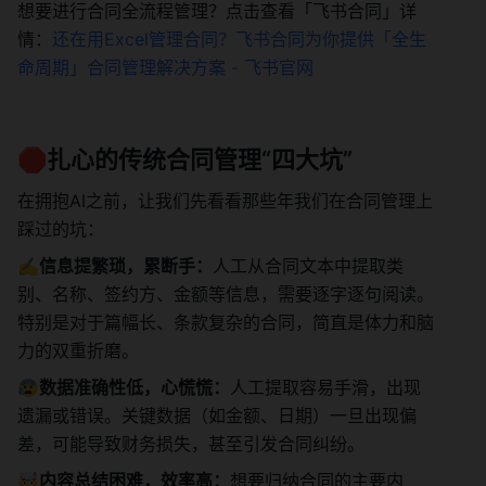
想要进行合同全流程管理？点击查看「飞书合同」详
情：
还在用Excel管理合同？飞书合同为你提供「全生
命周期」合同管理解决方案 - 飞书官网
🛑扎心的传统合同管理“四大坑”
在拥抱AI之前，让我们先看看那些年我们在合同管理上
踩过的坑：
✍️信息提繁琐，累断手：
人工从合同文本中提取类
别、名称、签约方、金额等信息，需要逐字逐句阅读。
特别是对于篇幅长、条款复杂的合同，简直是体力和脑
力的双重折磨。
😰数据准确性低，心慌慌：
人工提取容易手滑，出现
遗漏或错误。关键数据（如金额、日期）一旦出现偏
差，可能导致财务损失，甚至引发合同纠纷。
🤯内容总结困难，效率高：
想要归纳合同的主要内