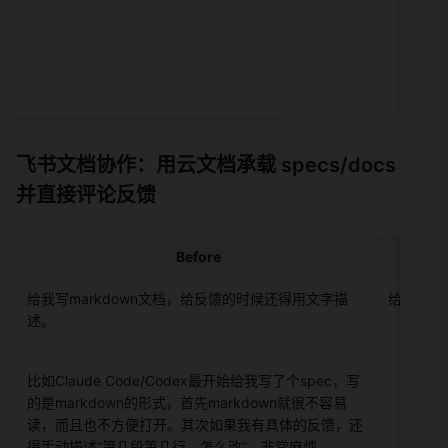
飞书文档协作：用云文档承载 specs/docs 
并直接评论反馈
Before
给我写markdown文档，给反馈的时候还得用文字描
给我写飞
述。
比如Claude Code/Codex最开始给我写了个spec，写
的是markdown的形式，首先markdown就很不容易
读，而且也不方便打开。其次如果我有具体的反馈，还
得手动描述“第几段第几行，怎么改”，非常麻烦