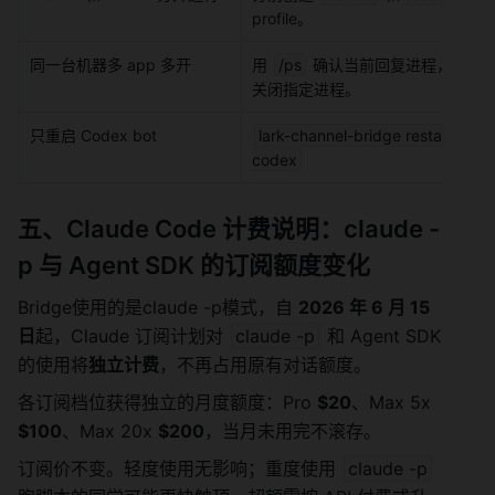
profile。
同一台机器多 app 多开
用 
/ps
 确认当前回复进程，用 
/e
关闭指定进程。
只重启 Codex bot
lark-channel-bridge restart --prof
codex
五、Claude Code 计费说明：claude -
p 与 Agent SDK 的订阅额度变化
Bridge使用的是claude -p模式，自 
2026 年 6 月 15 
日
起，Claude 订阅计划对 
claude -p
 和 Agent SDK 
的使用将
独立计费
，不再占用原有对话额度。
各订阅档位获得独立的月度额度：Pro 
$20
、Max 5x 
$100
、Max 20x 
$200
，当月未用完不滚存。
订阅价不变。轻度使用无影响；重度使用 
claude -p