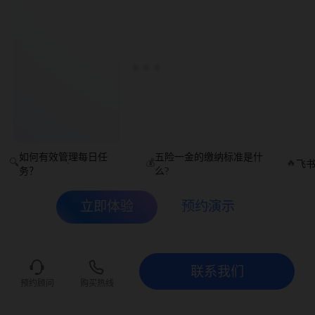
如何有效管理每日任
五险一金的缴纳标准是什
🔍
💰
🔥
飞
务？
么?
立即体验
预约演示
联系我们
联系我们
立即试用
预约顾问
购买热线
先进团队，先用飞书