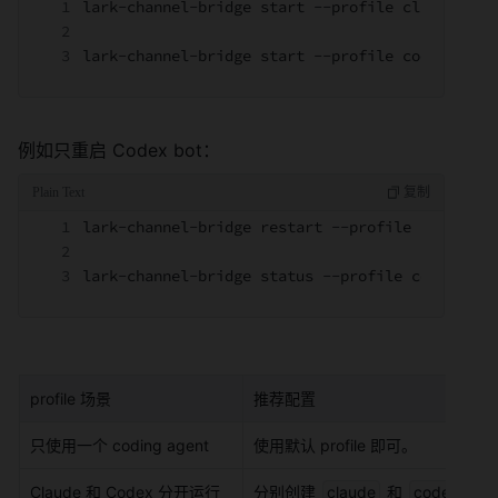
lark-channel-bridge start --profile claude --a
lark-channel-bridge start --profile codex --ag
例如只重启 Codex bot：
lark-channel-bridge restart --profile codex
lark-channel-bridge status --profile codex
profile 场景
推荐配置
只使用一个 coding agent
使用默认 profile 即可。
Claude 和 Codex 分开运行
分别创建 
claude
 和 
codex