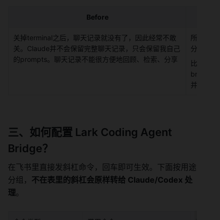
Before
关掉terminal之后，聊天记录就没有了，因此经常不敢
所有聊天
关。Claude并不会保留完整聊天记录，只会保留我自己
分享。
的prompts。聊天记录不能很方便地回顾、检索、分享
比如我经常
brains
并转发历
三、如何配置 Lark Coding Agent 
Bridge？
在飞书里直接发斜杠命令，回车即可生效。下面按用途
分组，
不在表里的斜杠会原样转给 Claude/Codex 处
理
。