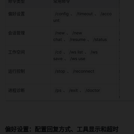
命令类型
常用命令
适合什
偏好设置
/config
、
/timeout
、
/acco
调整回
unt
bot 绑
会话管理
/new
、
/new 
新开项目
chat
、
/resume
、
/status
cwd/se
工作空间
/cd
、
/ws list
、
/ws 
切换 C
save
、
/ws use
作空间
运行控制
/stop
、
/reconnect
终止当
连。
进程诊断
/ps
、
/exit
、
/doctor
排查同 
Claud
偏好设置：配置回复方式、工具显示和超时