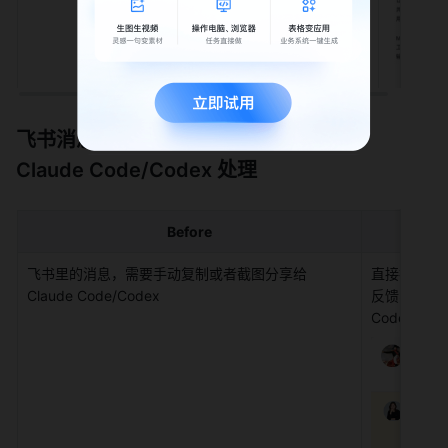
飞书消息转任务：把群消息一键转给 
Claude Code/Codex 处理
Before
飞书里的消息，需要手动复制或者截图分享给
直接把飞书消息
Claude Code/Codex
反馈、lead
Code/Code