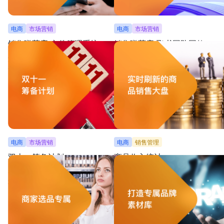
电商
市场营销
电商
市场营销
销售弹药库-文件管理系统
销售弹药库-飞书团队同款
涵盖演示素材、展示内容、产品信息、客户案例等
搭建市场素材资料库，按素材类型分类，
分类，助企业商业化文件实现系统化管理
找；嵌入视频、推文、图片，便于跳转浏
电商
市场营销
电商
销售管理
双十一筹备计划
商品收入统计
备战双十一，用一张表管理双十一所有项目，统筹
管理各产品销量数据，实时生成最新业务
项目时间线并分阶段按分工推进
自动判断目标达成情况