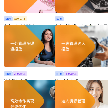
电商
销售管理
电商
电商促销策划报价
电商&新消费行业一张表管公司
在线管理电商促销活动，实现活动提报、确认、数
通过数据仪表盘、任务甘特图等，就能了
据分析，快速制定有效的价格策略
消费业务数据和公司管理上的各类进展
电商
市场营销
电商
市场营销
达人投放管理
达人商单管理
按投放渠道、形式、档期、对接人等多个维度进行
一览商单详情，还可帮助追踪完成进度、
投放管理，帮助高效对比及监管数据
情况、规划档期安排