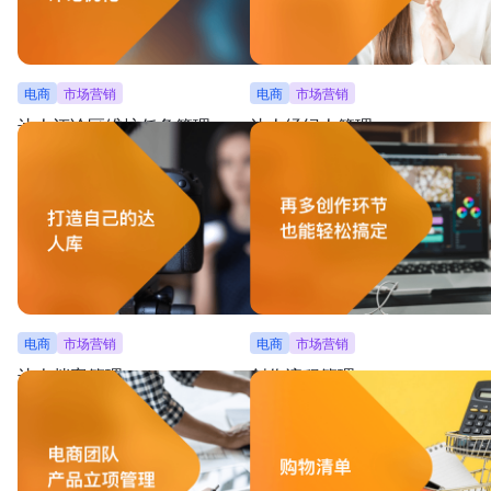
电商
市场营销
电商
市场营销
达人评论区维护任务管理
达人经纪人管理
囊括达人评论任务发布、截图收集和人员管理，实
按经纪人视图分类，便于数据查询，还可
现实时追踪并管理达人评论任务进度
进行横向对比
电商
市场营销
电商
市场营销
达人档案管理
创作流程管理
建立系统化达人档案，支持对比达人粉丝数量、查
可跟踪查看所有创作项目的状态、形式、
询平台类型及负责人，以跟踪达人状态
帮助多创作项目拥有者高效管理创作流程