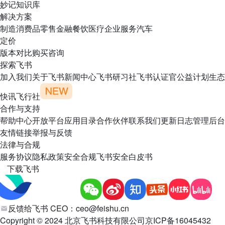
妙记
知识库
解决方案
制造
消费品
零售
金融
餐饮
医疗
企业服务
汽车
定价
版本对比
购买咨询
探索飞书
加入我们
关于飞书
新闻中心
飞书研习社
飞书认证官
公益计划
生态
快讯
飞行社
合作与支持
帮助中心
开放平台
应用目录
合作伙伴
联系我们
更新日志
管理后台
友情链接
举报与反馈
法律与合规
服务协议
隐私政策
安全合规
飞书安全白皮书
下载飞书
反馈给飞书 CEO：
ceo@feishu.cn
Copyright © 2024 北京飞书科技有限公司
京ICP备16045432