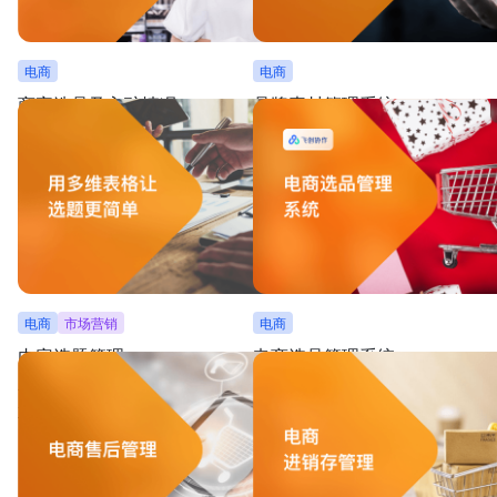
电商
电商
商家选品及入驻情况
品牌素材管理系统
通过品牌入驻提报自动收集品牌方信息，汇集成可
搭建品牌素材管理系统，一站式解决从明
视化的相册视图，便于商家实现快速选品
素材资料到内容选题、内容发布的全流程
电商
市场营销
电商
内容选题管理
电商选品管理系统
一表实现选题管理，汇集主题、形式、发布渠道，
快速收集选品信息，分类查看便于立项管
直观查看选题参考、提报人与负责人
可视利于把握进度