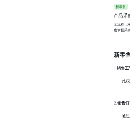
新零售
产品采
全流程记
度掌握采
新零
1.
销售工
此
2.
销售订
通过