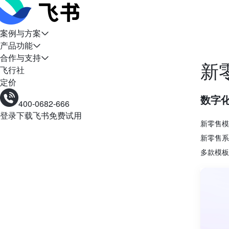
案例与方案
产品功能
合作与支持
新
飞行社
定价
数字
400-0682-666
登录
下载飞书
免费试用
新零售模
新零售系
多款模板