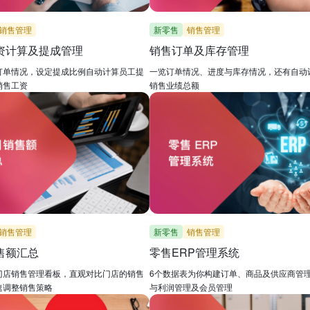
销售管理
新零售
销售管理
资计算及提成管理
销售订单及库存管理
订单情况，设定提成比例自动计算员工提
一览订单情况、进度与库存情况，还有自动
销售工资
销售业绩总额
销售管理
新零售
销售管理
售额汇总
零售ERP管理系统
门店销售管理看板，直观对比门店的销售
6个数据表为你构建订单、商品及供应商管
速调整销售策略
与利润管理及会员管理