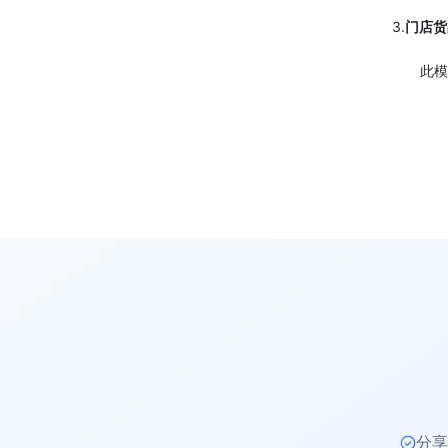
3.
门店货
此
分享