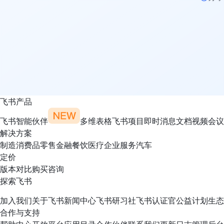
飞书产品
飞书智能伙伴
多维表格
飞书项目
即时消息
文档
视频会议
解决方案
制造
消费品
零售
金融
餐饮
医疗
企业服务
汽车
定价
版本对比
购买咨询
探索飞书
加入我们
关于飞书
新闻中心
飞书研习社
飞书认证官
公益计划
生态
合作与支持