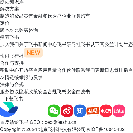
妙记
知识库
解决方案
制造
消费品
零售
金融
餐饮
医疗
企业服务
汽车
定价
版本对比
购买咨询
探索飞书
加入我们
关于飞书
新闻中心
飞书研习社
飞书认证官
公益计划
生态
快讯
飞行社
合作与支持
帮助中心
开放平台
应用目录
合作伙伴
联系我们
更新日志
管理后台
友情链接
举报与反馈
法律与合规
服务协议
隐私政策
安全合规
飞书安全白皮书
下载飞书
反馈给飞书 CEO：
ceo@feishu.cn
Copyright © 2024 北京飞书科技有限公司
京ICP备16045432