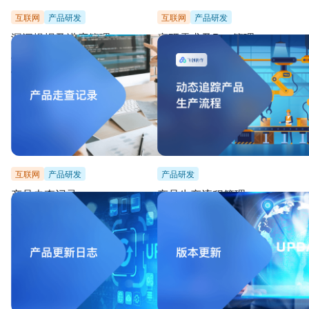
互联网
产品研发
互联网
产品研发
漏洞提报及进度管理
产研需求及Bug管理
快速登记漏洞，全局总览优先级与进度，保障产品
在「迭代甘特图」里追踪需求，还能通过
快速优化迭代
时间的方式快速设定排期
互联网
产品研发
产品研发
产品走查记录
产品生产流程管理
记录走查问题，记录问题修复状态，且提供跟进人
一表覆盖生产全过程，帮助把控研发进度
看板查看个人视图
态，高效实现分工管理