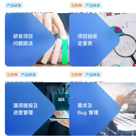
产品研发
互联网
产品研发
在线课程视频制作管理
研发需求及人力排期
从教研内容制作到动画设计，全局掌控项目进度、
记录研发需求和对应人力投入，更好规划
共享项目资源，团队成员无缝协作
推进计划
互联网
产品研发
互联网
产品研发
研发项目问题跟进
项目验收走查表
项目管理设置好筛选条件，可更直观的查看待修复
根据业务流程走查，避免遗漏，改正问题
的问题，快速推进
高质量的交付结果