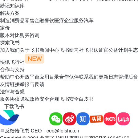
妙记
知识库
解决方案
制造
消费品
零售
金融
餐饮
医疗
企业服务
汽车
定价
版本对比
购买咨询
探索飞书
加入我们
关于飞书
新闻中心
飞书研习社
飞书认证官
公益计划
生态
快讯
飞行社
合作与支持
帮助中心
开放平台
应用目录
合作伙伴
联系我们
更新日志
管理后台
友情链接
举报与反馈
法律与合规
服务协议
隐私政策
安全合规
飞书安全白皮书
下载飞书
反馈给飞书 CEO：
ceo@feishu.cn
Copyright © 2024 北京飞书科技有限公司
京ICP备16045432