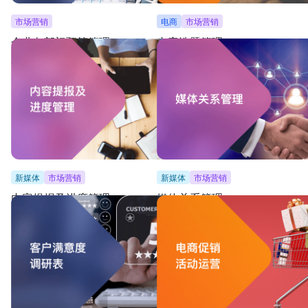
市场营销
电商
市场营销
企业各部门预算管理
内容选题管理
分享「预算提报」表单至各部门，收集部门预算，
一表实现选题管理，汇集主题、形式、发
由预算管理员进行审核
直观查看选题参考、提报人与负责人
新媒体
市场营销
新媒体
市场营销
内容提报及进度管理
媒体关系管理
汇总内容排期，包括节日热点、主题分类等方式，
汇总KOL资源与媒体关系，记录联系方式
且一并管理内容发布渠道
况，定期联络维护