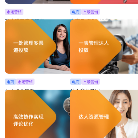
市场营销
电商
市场营销
客户满意度调研表
电商促销活动运营
客户提交满意度调研表，自动汇总为表格和图表，
记录电商促销活动，含平台会场、玩法活
供调整客户服务策略
玩法，及活动统计数据看板
电商
市场营销
电商
市场营销
达人投放管理
达人商单管理
按投放渠道、形式、档期、对接人等多个维度进行
一览商单详情，还可帮助追踪完成进度、
投放管理，帮助高效对比及监管数据
情况、规划档期安排