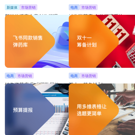
新媒体
市场营销
电商
市场营销
新媒体播客内容创作管理
销售弹药库-文件管理系统
管理所有内容选题、创作进度、嘉宾信息和存档，
涵盖演示素材、展示内容、产品信息、客
在启动后会自动给指定人员发送通知
分类，助企业商业化文件实现系统化管理
电商
市场营销
电商
市场营销
销售弹药库-飞书团队同款
双十一筹备计划
搭建市场素材资料库，按素材类型分类，便于查
备战双十一，用一张表管理双十一所有项
找；嵌入视频、推文、图片，便于跳转浏览
项目时间线并分阶段按分工推进