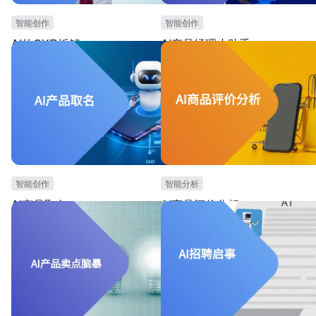
智能创作
智能创作
AI的OKR拆解
AI产品经理小助手
本模板可用于团队进行目标管理的场景。提供AI拆
本模板可用于产品团队，特别是需要推广
解目标时所需的指令。能够智能合理地拆解整体目
能的场景。可根据产品功能简介，AI自动
标。能使团队目标更加合理化。
推广文案。可大幅度提高产品新功能宣传
智能创作
智能分析
AI产品取名
AI商品评价分析
本模板可用于产品研发团队，进行产品命名的场
本模板可用于出海电商管理，特别是对于
景。提供产品命名时所需的AI指令和AI自动生产功
评价管理的场景。针对海量的海外用户评
能。能够根据产品简介生成产品名称。能提高产品
板可实现AI自动翻译，AI自动情感分析与分
命名效率。
提炼用户关注点，AI智能回复用户评价等
能，助力海外电商效率提升。