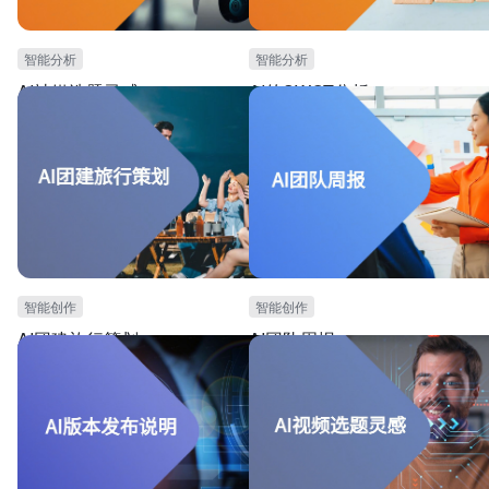
智能分析
智能分析
AI社媒选题灵感
AI的SWOT分析
本模板可用于社媒营销团队，需要思考社媒宣传灵
本模板可用于战略咨询团队，进行SWOT
感的场景。本模板提供AI自动生成社媒选题灵感的
景。提供AI生成SWOT分析的指令和功能
指令和功能，可根据产品概况，一键生成产品宣传
不同的团建需求，自动生成SWOT分析。
广告词。可大大提高工作效率，提升宣传效果。
提高生成效率。
智能创作
智能创作
AI团建旅行策划
AI团队周报
本模板可用于团建策划人员，进行团建策划的场
本模板可用于团队管理，特别是需要对于
景。提供AI生成团建旅行策划方案的指令和功能，
进行总结的场景。可根据每周项目工作进度
可根据不同的团建需求，自动生成团建活动策划方
动总结每周工作重点。可大幅度提高团队
案。可大幅度提高生成效率。
率，推进团队工作进度。