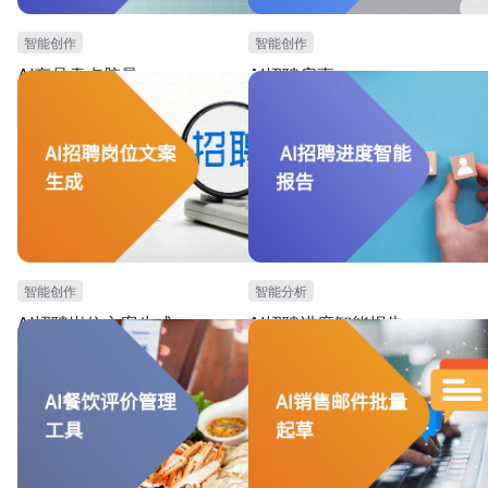
智能创作
智能创作
AI产品卖点脑暴
AI招聘启事
本模板可用于市场营销团队，需要提炼产品卖点并
本模板可用于招聘团队，需要撰写招聘公
进行策划宣传的场景。本模板提供AI自动产品卖点
景。本模板提供AI自动写作招聘公告的指
的指令和功能，并根据产品名称和目标人群，一键
能，可根据团队简介和职位简介信息，一
生成产品宣传广告词。可大大提高工作效率，提升
性化的招聘公告。可大大提高工作效率，
宣传效果。
效果。
智能创作
智能分析
AI招聘岗位文案生成
AI招聘进度智能报告
本模板可用于招聘人员，需要撰写招聘文案场景。
本模板可用于招聘管理，特别是需要分析
可根据不同的岗位jd，生成个性化招聘文案。可大
的场景。可根据招聘进度相关数据，AI自
幅度提高生成效率。
聘进度智能报告。可大幅度提高招聘工作
握招聘进度。