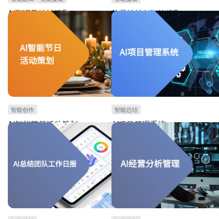
AI翻译及地址提取
礼品地址AI智能提取
对邮寄地址进行AI自动提取与翻译处理，以及提供
对节日礼品邮寄信息进行信息收集，AI对
仪表盘查看邮寄地址情况。
址中城市与省份进行打标，支持邮寄信息
板。
智能创作
智能总结
AI智能节日活动策划
AI项目管理系统
对各大节日进行活动主题方向的ai支持，以及用AI
支持AI智能化汇总项目，AI风险评估任务.
撰写活动广告语。并提供节日运营数据的老板。