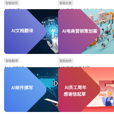
智能创作
智能分析
AI行政通知
AI内容平台游戏舆情分析
本模板可用于行政管理团队，需要撰写行政通知公
本模板可用于网络舆情分析场景。可根据
告的场景。提供AI生成公告所需的专业指令，和AI
平台的帖子，实现AI自动情感分析、智能
写作功能。可自动生成节假日放假等公告文案，降
签提取。可大大提高网络舆情分析效率与
低人力成本，提高效率。
智能翻译
智能创作
AI文档翻译
AI电商营销策划案
本模板可用于产品海外宣发场景。提供产品海外文
本模板可用于电商营销策划场景。可根据
案撰写时，所需的AI指令和AI自动生产功能。能够
动形式和活动背景，自动生成活动策划方
将文案内容合理化、自动化翻译成外文。能提高文
幅度提高活动策划效率。
案翻译效率。