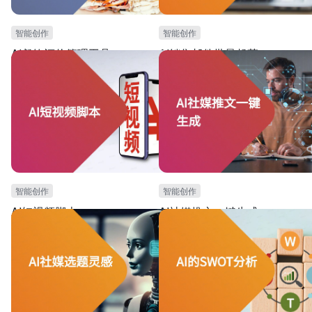
智能创作
智能创作
AI餐饮评价管理工具
AI销售邮件批量起草
本模板可用于餐饮门店团队，需要进行餐饮评价管
本模板可用于销售团队进行邮件营销。可
理的场景。本模板可实现AI自动对客户外卖评价，
的销售产品优势点和客户痛点，自动批量
进行好评差评分类。以及智能提取评价涉及的菜品
内容。可大幅度提高邮件营销效率和效果
名字，以及AI自动生成客服回复话术。
智能创作
智能创作
AI短视频脚本
AI社媒推文一键生成
本模板可用于短视频营销场景。提供AI生成短视频
本模板可用于社交媒体营销场景。提供AI
脚本所需的专业指令prompt，以及AI写作功能。能
推文所需的专业指令prompt，以及AI写
够自动生成个性化的、专业化的短视频脚本。能减
够自动生成个性化的、专业化的社交媒体
少文案输出的人力和时间成本，提高效率。
文。能减少文案输出的人力和时间成本，
率。