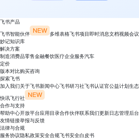
飞书产品
飞书智能伙伴
多维表格
飞书项目
即时消息
文档
视频会议
妙记
知识库
解决方案
制造
消费品
零售
金融
餐饮
医疗
企业服务
汽车
定价
版本对比
购买咨询
探索飞书
加入我们
关于飞书
新闻中心
飞书研习社
飞书认证官
公益计划
生态
快讯
飞行社
合作与支持
帮助中心
开放平台
应用目录
合作伙伴
联系我们
更新日志
管理后台
友情链接
举报与反馈
法律与合规
服务协议
隐私政策
安全合规
飞书安全白皮书