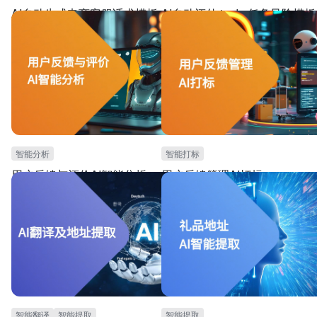
AI自动生成电商客服话术模板
AI自动评估 to do 任务风险模板
本模板应用飞书多维表格的 AI 能力，专为电商行业
本模板专为项目管理团队设计，适用于需
的售后服务团队设计，适用于需要快速响应客户评
总项目待办事项、评估任务风险的工作环
论和跟进记录的场景。模板支持 AI 一键生成个性化
AI一键汇总所有待办事项，智能分析任务
的客服回复话术。还可通过 AI 自动分析客户跟进记
成评估；支持任务日历与看板视图，跟进
录情况，生成个性化的风险点总结。大大缩短客户
事项。通过准确的任务汇总和风险评估为
等待时间，提升客户满意度。
提供有力支持，从而提升项目管理效率。
智能分析
智能打标
用户反馈与评价AI智能分析
用户反馈管理AI打标
支持线上用户评论的看板，以及提供AI分析用户评
对于用户评价提供相应的AI客服回复，并
价.
行AI智能化的情感分类与反馈内容分类
智能翻译
智能提取
智能提取