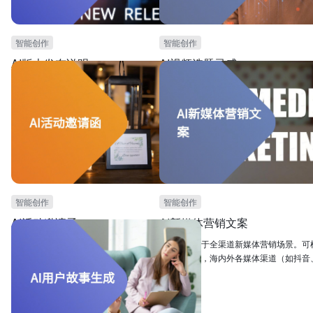
智能创作
智能创作
AI版本发布说明
AI视频选题灵感
本模板可用于产品新版本发布场景。可根据产品功
本模板可用于视频内容创作团队，进行视
能和受众群体，生成产品新版本发布时的产品说明
场景。提供AI生成视频选题灵感时所需的
文案。
能。能够根据频道描述生成视频选题。能
创作效率。
智能创作
智能创作
AI活动邀请函
AI新媒体营销文案
本模板可用于活动营销，特别是需要撰写活动邀请
本模板可用于全渠道新媒体营销场景。可
函的场景。本模板提供AI自动撰写活动邀请函的模
的产品亮点，海内外各媒体渠道（如抖音
板，可根据相关活动信息，自动生成个性化的活动
Instagram等)的调性，自动生成适宜于
邀请函。可大大提高撰写活动邀请函的效率，大大
调性的营销文案。
提高活动宣传效果。