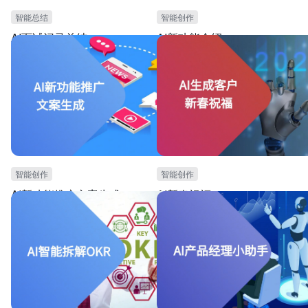
智能总结
智能创作
AI面试记录总结
AI新功能介绍
本模板可用于招聘团队，需要记录候选人面试表现
本模板可用于策划撰写产品介绍文案的场
的场景。适用于面试官在每轮面试中简要记录提出
AI生成产品新功能介绍所需的指令，以及A
的问题和面试者的反应，并对每一次的应答打分。
能。能够根据你的产品描述、常用场景、
本模板可根据面试评级，实现AI自动生成各轮面试
自动生成个性化、专业化的产品新功能介
总结，整体面试总结。
能减少文案输出的人力和时间成本，提高
智能创作
智能创作
AI新功能推广文案生成
AI新春祝福
本模板可用于团队，需要进行社媒宣传灵感场景。
本模板可用于市场营销团队，需要向客户
本模板提供AI自动生成社媒选题灵感的指令和功
祝福的场景。本模板可实现AI自动生成新
能，可根据产品概况，一键生成产品宣传广告词。
案，能加深与客户的关系，提升客户满意
可大大提高工作效率，提升宣传效果。