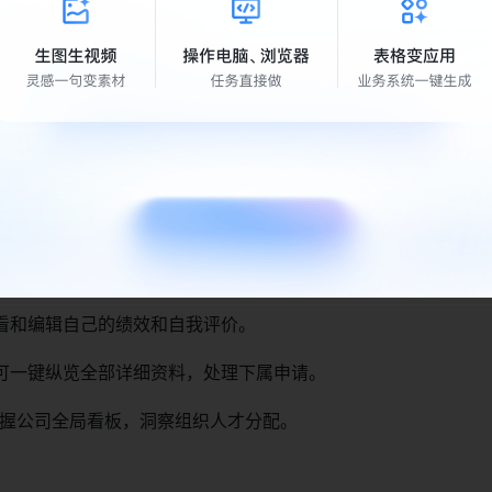
果-指标-项目四层结构，结合时间周期监控与协同组件，实现从
数字化追踪与闭环管理。
盘
理、执行过程、复盘，还可以通过多维表格的自动化特性来提醒，
隔离体系
底线。多维表格通过强大的权限引擎，实现了“千人千面”的查看
看和编辑自己的绩效和自我评价。
可一键纵览全部详细资料，处理下属申请。
握公司全局看板，洞察组织人才分配。