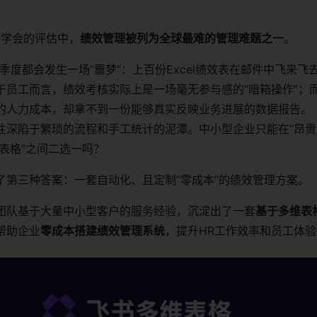
济学会的评估中，
绩效管理被列为全球最难的管理难题之一
。
季度都会发生一场“噩梦”：上百份Excel绩效表在邮件中飞来飞
于员工而言，绩效考核实际上是一场毫无参与感的“暗箱操作”；
的人力成本，却拿不到一份能够真实反映业务进展的数据报告。
往深陷于繁琐的流程和手工统计的泥潭。中小型企业只能在“昂贵
el表格”之间二选一吗？
了第三种答案：一套自动化、且定制“零成本”的绩效管理方案。
团队基于大量中小型客户的服务经验，沉淀出了一套
基于多维表
帮助企业
零成本搭建绩效管理系统
，提升HR工作效率和员工体验