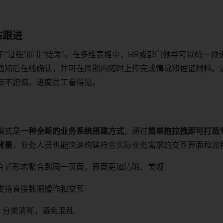
态跟进
“过程”而非“结果”。在多维表格中，HR或部门领导可以统一预
通知后在线确认，并可在周期内随时上传完成情况和佐证材料。
标不跑偏，进度员工看得见。
模式是
一种全新的业务系统搭建方式
，通过
简单拖拉拽即可打造
背景
，业务人员也能快速构建符合实际业务需求的交互界面和流
合适形态聚合到同一页面，界面更加清晰、美观
支持直接数据操作和交互
计，分类清晰，避免混乱