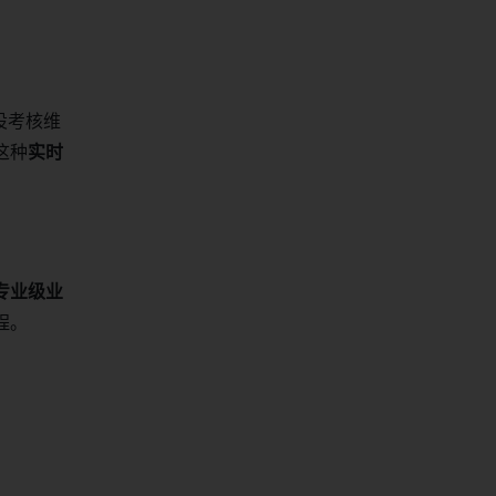
设考核维
这种
实时
专业级业
程。