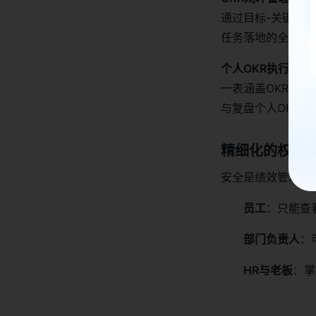
通过目标-关键结
任务落地的全流程
个人OKR执行与复
一表涵盖OKR梳
与复盘个人OKR。
精细化的权限
安全是绩效管理的
员工
：只能查
部门负责人
：
HR与老板
：掌