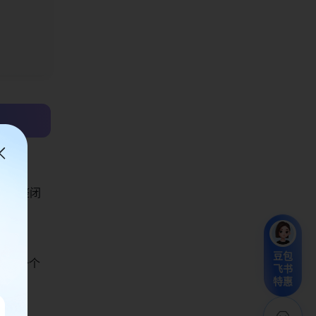
成完整闭
豆包
公布一个
飞书
特惠