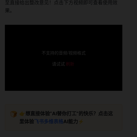
至直接给出整改意见！点击下方视频即可查看使用效
果。
不支持的音频/视频格式
请试试
刷新
🍞
👉
想直接体验“AI替你打工”的快乐？点击这
里体验
飞书多维表格
AI能力
⚡️