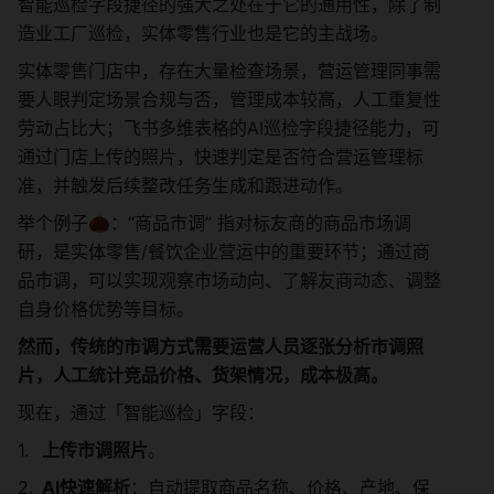
智能巡检字段捷径的强大之处在于它的通用性，除了制
造业工厂巡检，实体零售行业也是它的主战场。
实体零售门店中，存在大量检查场景，营运管理同事需
要人眼判定场景合规与否，管理成本较高，人工重复性
劳动占比大；飞书多维表格的AI巡检字段捷径能力，可
通过门店上传的照片，快速判定是否符合营运管理标
准，并触发后续整改任务生成和跟进动作。
举个例子🌰：“商品市调” 指对标友商的商品市场调
研，是实体零售/餐饮企业营运中的重要环节；通过商
品市调，可以实现观察市场动向、了解友商动态、调整
自身价格优势等目标。
然而，传统的市调方式需要运营人员逐张分析市调照
片，人工统计竞品价格、货架情况，成本极高。
现在，通过「智能巡检」字段：
上传市调照片
。
AI快速解析
：自动提取商品名称、价格、产地、保