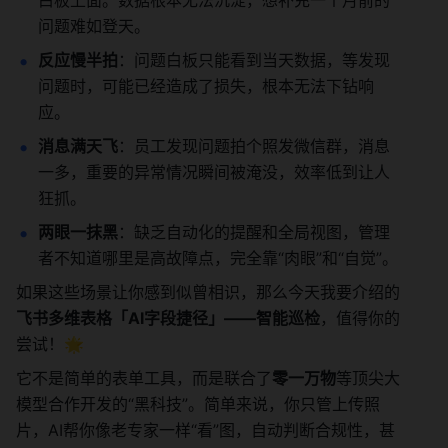
白板上面。数据根本无法沉淀，想补充一个月前的
问题难如登天。
反应慢半拍
：问题白板只能看到当天数据，等发现
问题时，可能已经造成了损失，根本无法下钻响
应。
消息满天飞
：员工发现问题拍个照发微信群，消息
一多，重要的异常情况瞬间被淹没，效率低到让人
狂抓。
两眼一抹黑
：缺乏自动化的提醒和全局视图，管理
者不知道哪里是高故障点，完全靠“肉眼”和“自觉”。
如果这些场景让你感到似曾相识，那么今天我要介绍的
飞书多维表格「AI字段捷径」——智能巡检
，值得你的
尝试！🌟
它不是简单的表单工具，而是联合了
零一万物
等顶尖大
模型合作开发的“黑科技”。简单来说，你只管上传照
片，AI帮你像老专家一样“看”图，自动判断合规性，甚