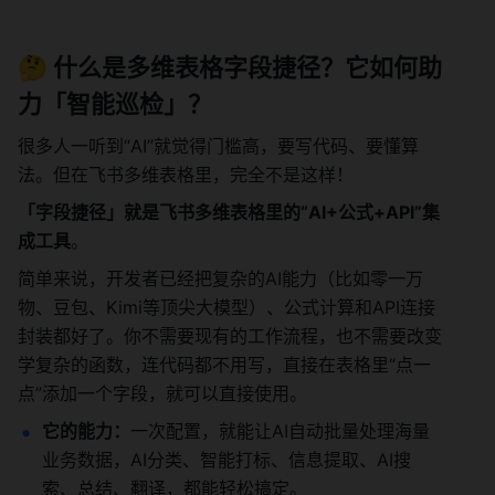
🤔 什么是多维表格字段捷径？它如何助
力「智能巡检」？
很多人一听到“AI”就觉得门槛高，要写代码、要懂算
法。但在飞书多维表格里，完全不是这样！
「字段捷径」就是飞书多维表格里的“AI+公式+API”集
成工具
。
简单来说，开发者已经把复杂的AI能力（比如零一万
物、豆包、Kimi等顶尖大模型）、公式计算和API连接
封装都好了。你不需要现有的工作流程，也不需要改变
学复杂的函数，连代码都不用写，直接在表格里“点一
点”添加一个字段，就可以直接使用。
它的能力：
一次配置，就能让AI自动批量处理海量
业务数据，AI分类、智能打标、信息提取、AI搜
索、总结、翻译，都能轻松搞定。