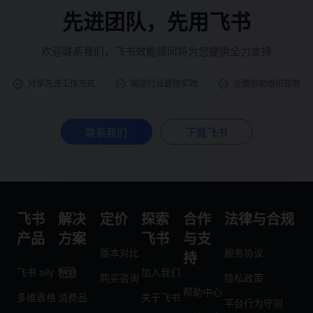
先进团队，先用飞书
欢迎联系我们，飞书效能顾问将为您提供全力支持
分享先进工作方式
输送行业最佳实践
全面协助组织提效
联系我们
下载飞书
飞书
解决
定价
探索
合作
法律与合规
产品
方案
飞书
与支
版本对比
服务协议
持
飞书 aily
制造
加入我们
购买咨询
隐私政策
帮助中心
多维表格
消费品
关于飞书
平台行为守则