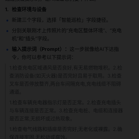
检查环境与设备
新建三个字段，选择「智能巡检」字段捷径。
分别关联刚才上传照片的“充电区整体环境”、“充电
机”和“插头”字段。
输入提示词（Prompt）：
这一步就像给AI下达指
令，你可以参考以下提示词：
1.检查充电区域通风是否良好,有无易燃物堆积。2.检
查消防设备(如灭火器)是否完好且易于取用。3.检查
叉车是否停放整齐,两台车间隔充电,充电线缆不阻碍
通道。
1.检查车辆充电器指示灯是否正常。2.检查充电插头
与车辆连接是否正常。3.检查充电桩、电缆和连接器
是否正常,无损坏或过热现象。
1.检查电气线路和插座是否完好,无老化或裸露。2.确
保连接牢固,无松动或腐蚀。