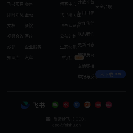
开放平台
飞书项目
零售
博客中心
安全合规
应用目录
即时消息
金融
飞书研习社
合作伙伴
文档
餐饮
飞书认证官
联系我们
视频会议
医疗
公益计划
更新日志
妙记
企业服务
生态快讯
管理后台
知识库
汽车
飞行社
友情链接
下载飞书
举报与反馈
反馈给飞书 CEO：
ceo@feishu.cn