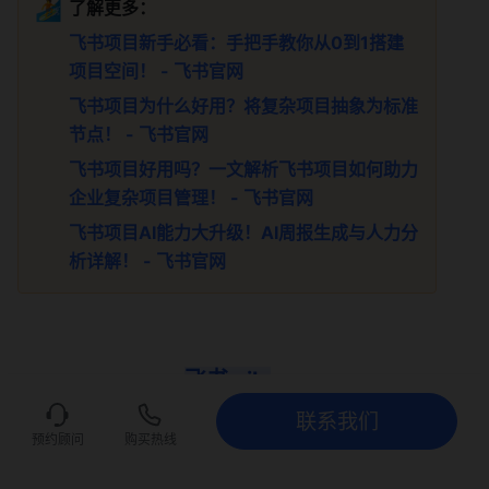
🏄
了解更多：
飞书项目新手必看：手把手教你从0到1搭建
项目空间！ - 飞书官网
飞书项目为什么好用？将复杂项目抽象为标准
节点！ - 飞书官网
飞书项目好用吗？一文解析飞书项目如何助力
企业复杂项目管理！ - 飞书官网
飞书项目AI能力大升级！AI周报生成与人力分
析详解！ - 飞书官网
飞书 aily
联系我们
aily 工作助手
是
飞书 aily
 提供的
面向企业工作场景的
联系我们
立即试用
预约顾问
购买热线
智能体（AI Agent），
不仅能检索企业内外的知识回
答来你的各种问题，也擅长思考和规划，调用各种工具