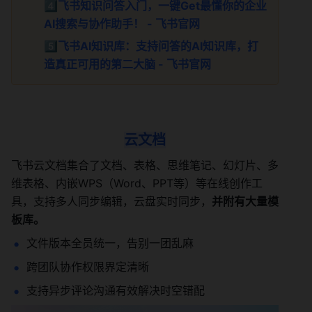
4️⃣
飞书知识问答入门，一键Get最懂你的企业
AI搜索与协作助手！ - 飞书官网
5️⃣
飞书AI知识库：支持问答的AI知识库，打
造真正可用的第二大脑 - 飞书官网
云文档
飞书云文档集合了文档、表格、思维笔记、幻灯片、多
维表格、内嵌WPS（Word、PPT等）等在线创作工
具，支持多人同步编辑，云盘实时同步，
并附有大量模
板库。
文件版本全员统一，告别一团乱麻
跨团队协作权限界定清晰
支持异步评论沟通有效解决时空错配